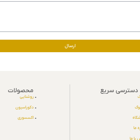
ارسال
دسترسی سریع
محصولات
گ
•
روشنایی
لوگ
•
دکوراسیون
گاه
•
اکسسوری
ه ما
 با ما