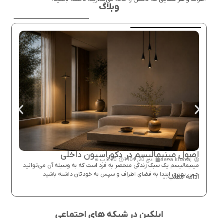
وبلاگ
اصول مینیمالیسم در دکوراسیون داخلی
ا
dena.khavaj
دی 20, 1404
2:20 ب.ظ
مینیمالیسم یک سبک زندگی منحصر به فرد است که به وسیله آن می‌توانید
ای
حس بهتری ابتدا به فضای اطراف و سپس به خودتان داشته باشید
که
ادامه مطلب ...
مد
اد
ایلکین در شبکه های اجتماعی