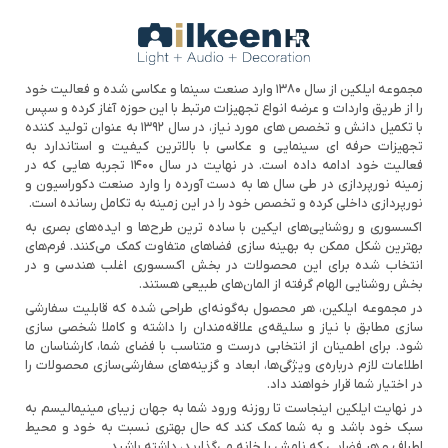
مجموعه ایلکین از سال ۱۳۸۰ وارد صنعت سینما و عکاسی شده و فعالیت خود
را از طریق واردات و عرضه انواع تجهیزات مرتبط با این حوزه آغاز کرده و سپس
با تکمیل دانش و تخصص های مورد نیاز، در سال ۱۳۹۲ به عنوان تولید کننده
تجهیزات حرفه ای سینمایی و عکاسی با بالاترین کیفیت و استاندارد به
فعالیت خود ادامه داده است. در نهایت در سال ۱۴۰۰ تجربه هایی که در
زمینه نورپردازی در طی سال ها به دست آورده را وارد صنعت دکوراسیون و
نورپردازی داخلی کرده و تخصص خود را در این زمینه به تکامل رسانده است.
اکسسوری و روشنایی‌های ایکین با ساده ترین طرح‌ها و ایده‌های بصری به
بهترین شکل ممکن به بهینه سازی فضاهای متفاوت کمک می‌کنند. فرم‌های
انتخاب شده برای این محصولات در بخش اکسسوری اغلب هندسی و در
بخش روشنایی الهام گرفته از المان‌های طبیعی هستند.
در مجموعه ایلکین، هر محصول به‌گونه‌ای طراحی شده که قابلیت سفارشی
سازی مطابق با نیاز و سلیقه‌ی علاقه‌مندان را داشته و کاملا شخصی سازی
شود. برای اطمینان از انتخابی درست و متناسب با فضای شما، کارشناسان ما
اطلاعات لازم درباره‌ی ویژگی‌ها، ابعاد و گزینه‌های سفارشی‌سازی محصولات را
در اختیار شما قرار خواهند داد.
در نهایت ایلکین اینجاست تا روزنه ورود شما به جهان زیبای مینیمالیسم به
سبک خود باشد و به شما کمک کند که حال بهتری نسبت به خود و محیط
اطراف و هر فضایی که نامش را خانه می‌گذارید، داشته باشید.