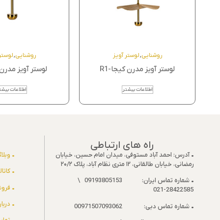
روشنایی
,
لوستر آویز
روشنایی
,
لوستر
لوستر آویز مدرن کیجا-R1
لوستر آویز مدرن 
اطلاعات بیشتر
اطلاعات بیشت
راه های ارتباطی
• آدرس: احمد آباد مستوفی، میدان امام حسین، خیابان
• وبلا
رمضانی، خیابان طالقانی، ۱۲ متری نظام آباد، پلاک ۲۰/۲
• کاتا
• شماره تماس ایران: 09193805153 \
• فروش
28422585-021
• دربار
• شماره تماس دبی: 00971507093062