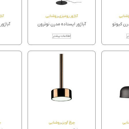
شنایی
آباژور رومیزی
,
روشنایی
آبا
رن کیوتو
آباژور ایستاده مدرن نوترون
آباژور
ر
اطلاعات بیشتر
ایی
چراغ آویز
,
روشنایی
چ