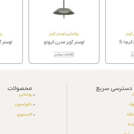
 آویز
روشنایی
,
لوستر آویز
رو
کیجا-S
لوستر آویز مدرن کیوتو
لوستر آ
ر
اطلاعات بیشتر
دسترسی سریع
محصولات
گ
•
روشنایی
لوگ
•
دکوراسیون
گاه
•
اکسسوری
ه ما