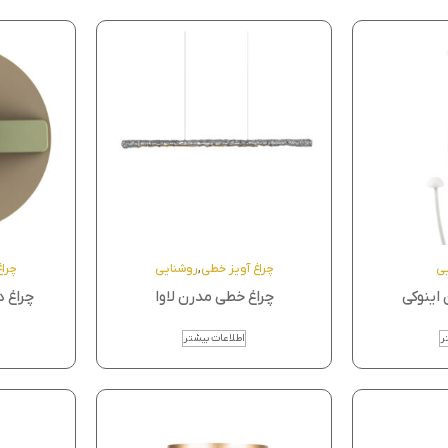
یی
چراغ آویز خطی
,
روشنایی
چرا
 اینوکی
چراغ خطی مدرن لاوا
چراغ د
ر
اطلاعات بیشتر