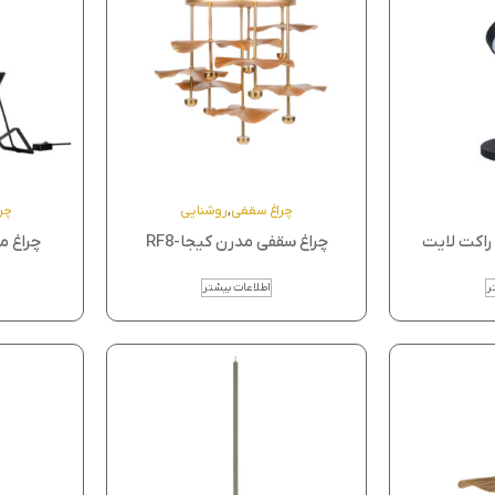
چراغ سقفی
,
روشنایی
چر
راکت لایت
چراغ سقفی مدرن کیجا-RF8
چراغ م
ر
اطلاعات بیشتر